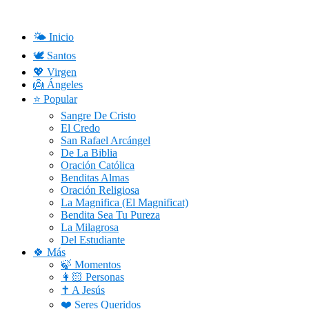
Saltar
al
contenido
🌤️ Inicio
🕊️ Santos
💖 Virgen
👼 Ángeles
⭐ Popular
Sangre De Cristo
El Credo
San Rafael Arcángel
De La Biblia
Oración Católica
Benditas Almas
Oración Religiosa
La Magnifica (El Magnificat)
Bendita Sea Tu Pureza
La Milagrosa
Del Estudiante
🍀 Más
🍃 Momentos
👩🏻 Personas
✝️ A Jesús
❤️ Seres Queridos