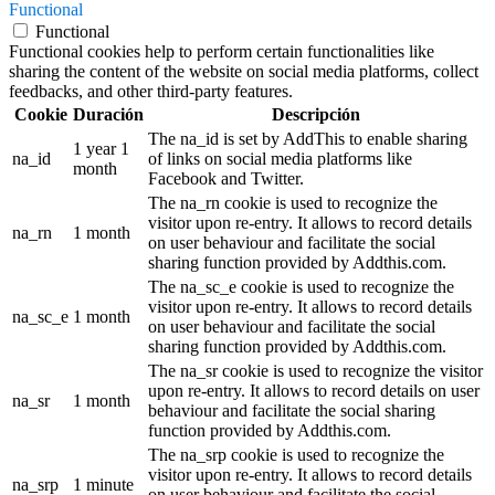
Functional
Functional
Functional cookies help to perform certain functionalities like
sharing the content of the website on social media platforms, collect
feedbacks, and other third-party features.
Cookie
Duración
Descripción
The na_id is set by AddThis to enable sharing
1 year 1
na_id
of links on social media platforms like
month
Facebook and Twitter.
The na_rn cookie is used to recognize the
visitor upon re-entry. It allows to record details
na_rn
1 month
on user behaviour and facilitate the social
sharing function provided by Addthis.com.
The na_sc_e cookie is used to recognize the
visitor upon re-entry. It allows to record details
na_sc_e
1 month
on user behaviour and facilitate the social
sharing function provided by Addthis.com.
The na_sr cookie is used to recognize the visitor
upon re-entry. It allows to record details on user
na_sr
1 month
behaviour and facilitate the social sharing
function provided by Addthis.com.
The na_srp cookie is used to recognize the
visitor upon re-entry. It allows to record details
na_srp
1 minute
on user behaviour and facilitate the social