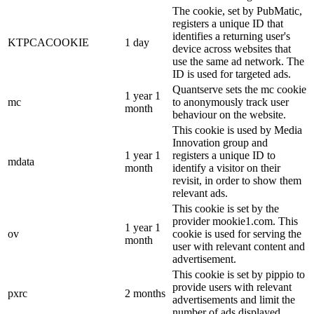
The cookie, set by PubMatic,
registers a unique ID that
identifies a returning user's
KTPCACOOKIE
1 day
device across websites that
use the same ad network. The
ID is used for targeted ads.
Quantserve sets the mc cookie
1 year 1
mc
to anonymously track user
month
behaviour on the website.
This cookie is used by Media
Innovation group and
1 year 1
registers a unique ID to
mdata
month
identify a visitor on their
revisit, in order to show them
relevant ads.
This cookie is set by the
provider mookie1.com. This
1 year 1
ov
cookie is used for serving the
month
user with relevant content and
advertisement.
This cookie is set by pippio to
provide users with relevant
pxrc
2 months
advertisements and limit the
number of ads displayed.