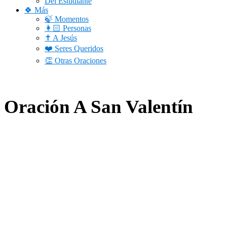
Del Estudiante
🍀 Más
🍃 Momentos
👩🏻 Personas
✝️ A Jesús
❤️ Seres Queridos
👏 Otras Oraciones
Oración A San Valentín