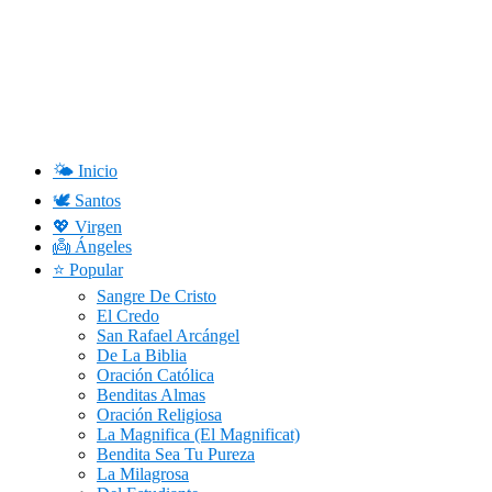
Saltar
al
contenido
🌤️ Inicio
🕊️ Santos
💖 Virgen
👼 Ángeles
⭐ Popular
Sangre De Cristo
El Credo
San Rafael Arcángel
De La Biblia
Oración Católica
Benditas Almas
Oración Religiosa
La Magnifica (El Magnificat)
Bendita Sea Tu Pureza
La Milagrosa