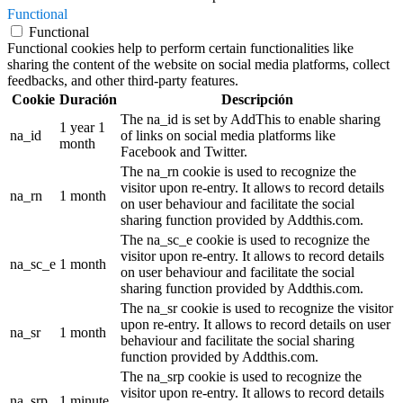
Functional
Functional
Functional cookies help to perform certain functionalities like
sharing the content of the website on social media platforms, collect
feedbacks, and other third-party features.
Cookie
Duración
Descripción
The na_id is set by AddThis to enable sharing
1 year 1
na_id
of links on social media platforms like
month
Facebook and Twitter.
The na_rn cookie is used to recognize the
visitor upon re-entry. It allows to record details
na_rn
1 month
on user behaviour and facilitate the social
sharing function provided by Addthis.com.
The na_sc_e cookie is used to recognize the
visitor upon re-entry. It allows to record details
na_sc_e
1 month
on user behaviour and facilitate the social
sharing function provided by Addthis.com.
The na_sr cookie is used to recognize the visitor
upon re-entry. It allows to record details on user
na_sr
1 month
behaviour and facilitate the social sharing
function provided by Addthis.com.
The na_srp cookie is used to recognize the
visitor upon re-entry. It allows to record details
na_srp
1 minute