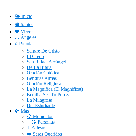
Saltar
al
contenido
🌤️ Inicio
🕊️ Santos
💖 Virgen
👼 Ángeles
⭐ Popular
Sangre De Cristo
El Credo
San Rafael Arcángel
De La Biblia
Oración Católica
Benditas Almas
Oración Religiosa
La Magnifica (El Magnificat)
Bendita Sea Tu Pureza
La Milagrosa
Del Estudiante
🍀 Más
🍃 Momentos
👩🏻 Personas
✝️ A Jesús
❤️ Seres Queridos