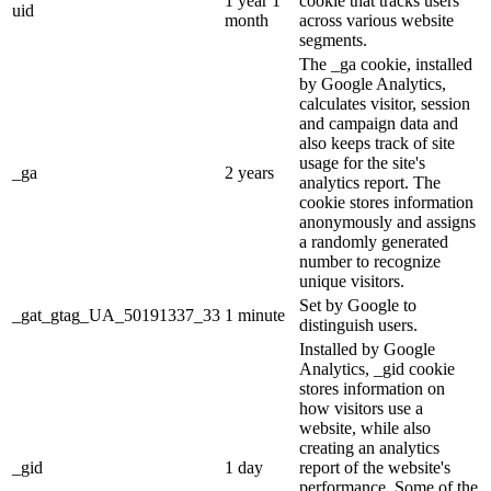
1 year 1
cookie that tracks users
uid
month
across various website
segments.
The _ga cookie, installed
by Google Analytics,
calculates visitor, session
and campaign data and
also keeps track of site
usage for the site's
_ga
2 years
analytics report. The
cookie stores information
anonymously and assigns
a randomly generated
number to recognize
unique visitors.
Set by Google to
_gat_gtag_UA_50191337_33
1 minute
distinguish users.
Installed by Google
Analytics, _gid cookie
stores information on
how visitors use a
website, while also
creating an analytics
_gid
1 day
report of the website's
performance. Some of the