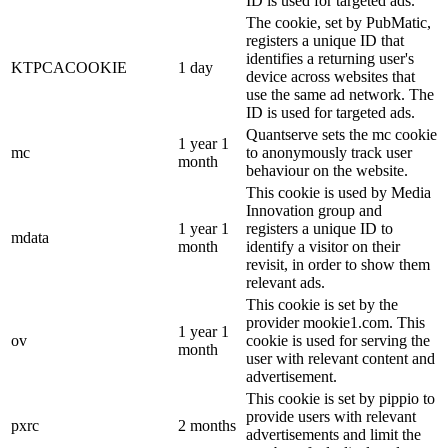
ID is used for targeted ads.
The cookie, set by PubMatic,
registers a unique ID that
identifies a returning user's
KTPCACOOKIE
1 day
device across websites that
use the same ad network. The
ID is used for targeted ads.
Quantserve sets the mc cookie
1 year 1
mc
to anonymously track user
month
behaviour on the website.
This cookie is used by Media
Innovation group and
1 year 1
registers a unique ID to
mdata
month
identify a visitor on their
revisit, in order to show them
relevant ads.
This cookie is set by the
provider mookie1.com. This
1 year 1
ov
cookie is used for serving the
month
user with relevant content and
advertisement.
This cookie is set by pippio to
provide users with relevant
pxrc
2 months
advertisements and limit the