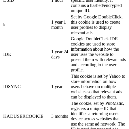
DSID
1 hour
specific user identity. It
contains a hashed/encrypted
unique ID.
Set by Google DoubleClick,
1 year 1
this cookie is used to create
id
month
user profiles to display
relevant ads.
Google DoubleClick IDE
cookies are used to store
information about how the
1 year 24
IDE
user uses the website to
days
present them with relevant ads
and according to the user
profile.
This cookie is set by Yahoo to
store information on how
IDSYNC
1 year
users behave on multiple
websites so that relevant ads
can be displayed to them.
The cookie, set by PubMatic,
registers a unique ID that
identifies a returning user's
KADUSERCOOKIE
3 months
device across websites that
use the same ad network. The